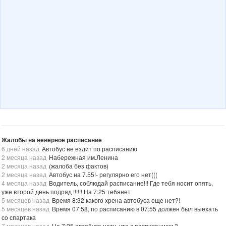
Жалобы на неверное расписание
6 дней назад
Автобус не ездит по расписанию
2 месяца назад
Набережная им.Ленина
2 месяца назад
(жалоба без фактов)
2 месяца назад
Автобус на 7.55!- регулярно его нет(((
4 месяца назад
Водитель, соблюдай расписание!!! Где тебя носит опять,
уже второй день подряд !!!!!! На 7:25 тебянет
5 месяцев назад
Время 8:32 какого хрена автобуса еще нет?!
5 месяцев назад
Время 07:58, по расписанию в 07:55 должен был выехать
со спартака
7 месяцев назад
На 7:25 автобуса нету, что с расписанием ?