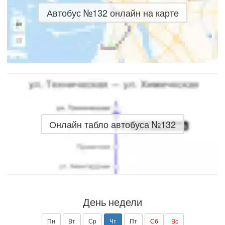
Автобус №132 онлайн на карте
Онлайн табло автобуса №132
День недели
Пн
Вт
Ср
Чт
Пт
Сб
Вс