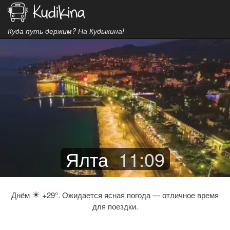
Куда путь держим? На Кудыкина!
Ялта
11
:
09
☀
Днём
+29°. Ожидается ясная погода — отличное время
для поездки.