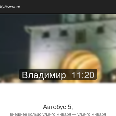
 Кудыкина!
Владимир
11
:
20
Автобус 5,
внешнее кольцо ул.9-го Января — ул.9-го Января