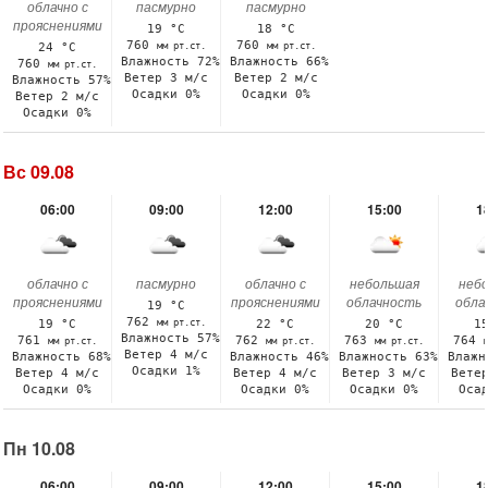
облачно с
пасмурно
пасмурно
прояснениями
19 °C
18 °C
760
760
мм рт.ст.
мм рт.ст.
24 °C
Влажность 72%
Влажность 66%
760
мм рт.ст.
Ветер 3 м/с
Ветер 2 м/с
Влажность 57%
Осадки 0%
Осадки 0%
Ветер 2 м/с
Осадки 0%
Вс 09.08
06:00
09:00
12:00
15:00
1
облачно с
пасмурно
облачно с
небольшая
неб
прояснениями
прояснениями
облачность
обла
19 °C
762
мм рт.ст.
19 °C
22 °C
20 °C
1
Влажность 57%
761
762
763
764
мм рт.ст.
мм рт.ст.
мм рт.ст.
Ветер 4 м/с
Влажность 68%
Влажность 46%
Влажность 63%
Влажн
Осадки 1%
Ветер 4 м/с
Ветер 4 м/с
Ветер 3 м/с
Вете
Осадки 0%
Осадки 0%
Осадки 0%
Оса
Пн 10.08
06:00
09:00
12:00
15:00
1