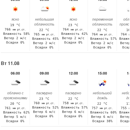
ясно
небольшая
ясно
переменная
обл
облачность
облачность
прояс
19 °C
23 °C
766
764
мм рт.ст.
мм рт.ст.
22 °C
22 °C
1
Влажность 58%
Влажность 42%
765
764
764
мм рт.ст.
мм рт.ст.
Ветер 2 м/с
Ветер 2 м/с
Влажность 45%
Влажность 57%
Влажн
Осадки 0%
Осадки 0%
Ветер 2 м/с
Ветер 2 м/с
Вете
Осадки 0%
Осадки 0%
Оса
Вт 11.08
06:00
09:00
12:00
15:00
1
облачно с
пасмурно
пасмурно
небольшой
неб
прояснениями
дождь
д
23 °C
22 °C
760
758
мм рт.ст.
мм рт.ст.
20 °C
22 °C
1
Влажность 52%
Влажность 57%
761
757
755
мм рт.ст.
мм рт.ст.
Ветер 6 м/с
Ветер 6 м/с
Влажность 62%
Влажность 60%
Влажн
Осадки 0%
Осадки 0%
Ветер 5 м/с
Ветер 6 м/с
Вете
Осадки 0%
Осадки 38%
Осад