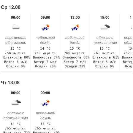
Ср 12.08
06:00
09:00
12:00
15:00
1
переменная
небольшой
небольшой
облачно с
пере
облачность
дождь
дождь
прояснениями
обла
15 °C
14 °C
15 °C
15 °C
1
758
759
760
761
762
мм рт.ст.
мм рт.ст.
мм рт.ст.
мм рт.ст.
Влажность 80%
Влажность 74%
Влажность 66%
Влажность 61%
Влажн
Ветер 6 м/с
Ветер 7 м/с
Ветер 7 м/с
Ветер 5 м/с
Вете
Осадки 0%
Осадки 20%
Осадки 20%
Осадки 0%
Оса
Чт 13.08
06:00
09:00
облачно с
небольшой
прояснениями
дождь
12 °C
15 °C
765
765
мм рт.ст.
мм рт.ст.
Влажность 71%
Влажность 49%