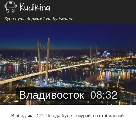
Куда путь держим? На Кудыкина!
Владивосток
08
:
32
☁
В обед
+17°. Погода будет хмурой, но стабильной.