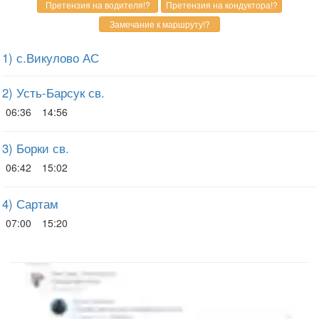
1) с.Викулово АС
2) Усть-Барсук св.
06:36
14:56
3) Борки св.
06:42
15:02
4) Сартам
07:00
15:20