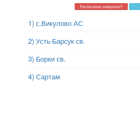
1) с.Викулово АС
2) Усть-Барсук св.
3) Борки св.
4) Сартам