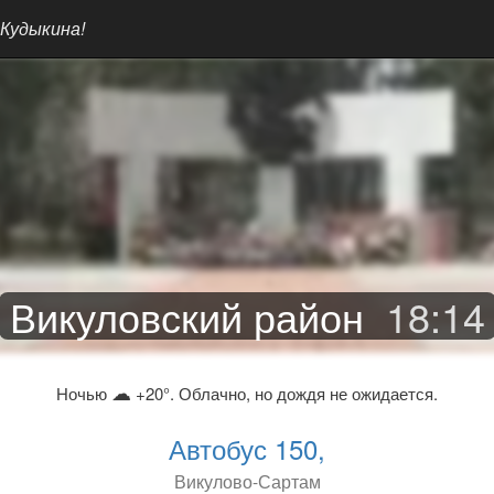
 Кудыкина!
Викуловский район
18
:
14
☁
Ночью
+20°. Облачно, но дождя не ожидается.
Автобус 150,
Викулово-Сартам