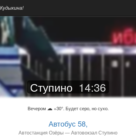
 Кудыкина!
Ступино
14
:
36
☁
Вечером
+30°. Будет серо, но сухо.
Автобус 58,
Автостанция Озёры — Автовокзал Ступино