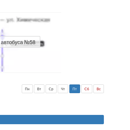
 автобуса №58
Пн
Вт
Ср
Чт
Пт
Сб
Вс