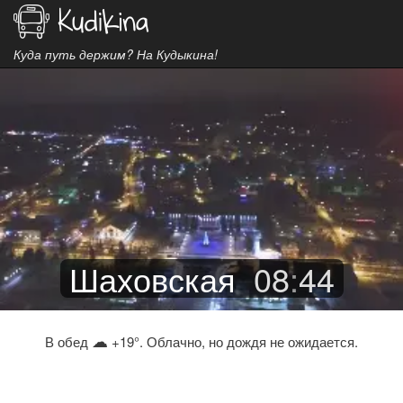
Куда путь держим? На Кудыкина!
Шаховская
08
:
44
☁
В обед
+19°. Облачно, но дождя не ожидается.