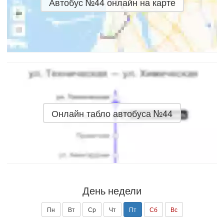
Автобус №44 онлайн на карте
Онлайн табло автобуса №44
День недели
Пн
Вт
Ср
Чт
Пт
Сб
Вс