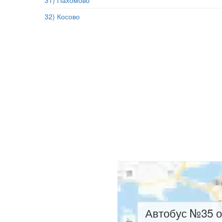
31) Пахомово
32) Косово
Автобус №35 о