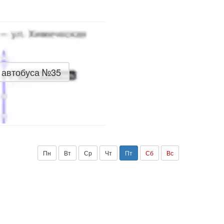
 автобуса №35
Пн
Вт
Ср
Чт
Пт
Сб
Вс