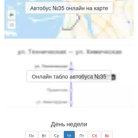
Автобус №35 онлайн на карте
Онлайн табло автобуса №35
День недели
Пн
Вт
Ср
Чт
Пт
Сб
Вс