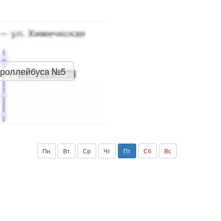
троллейбуса №5
Пн
Вт
Ср
Чт
Пт
Сб
Вс