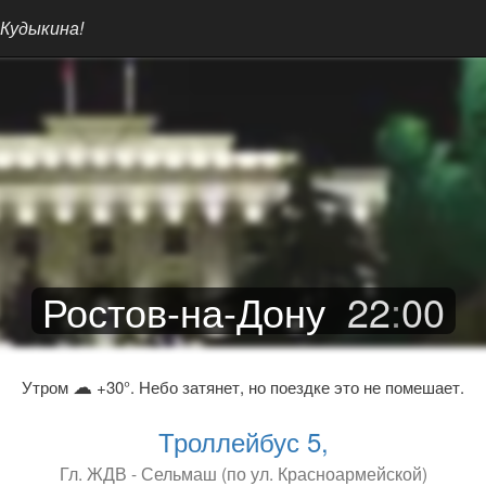
 Кудыкина!
Ростов-на-Дону
22
:
00
☁
Утром
+30°. Небо затянет, но поездке это не помешает.
Троллейбус 5,
Гл. ЖДВ - Сельмаш (по ул. Красноармейской)