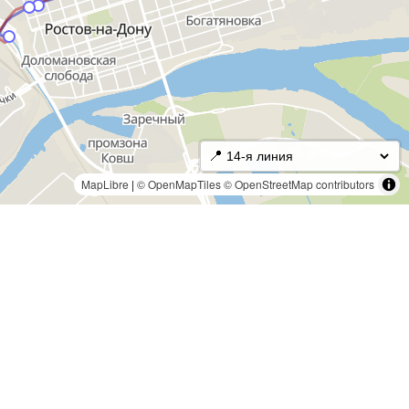
📍
MapLibre
|
© OpenMapTiles
© OpenStreetMap contributors