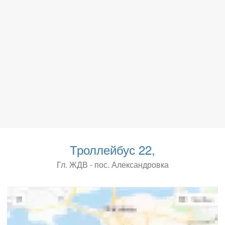
Троллейбус 22,
Гл. ЖДВ - пос. Александровка