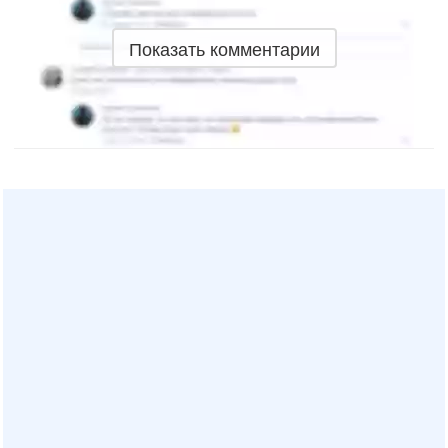
Показать комментарии