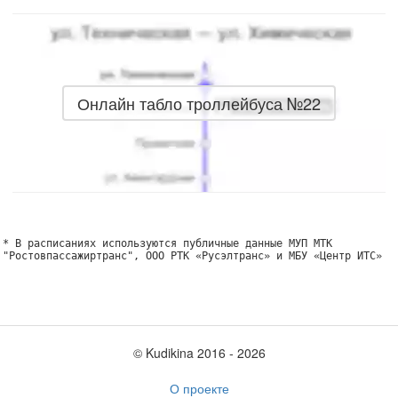
Онлайн табло троллейбуса №22
* В расписаниях используются публичные данные МУП МТК
"Ростовпассажиртранс", ООО РТК «Русэлтранс» и МБУ «Центр ИТС»
© Kudikina 2016 ‐ 2026
О проекте