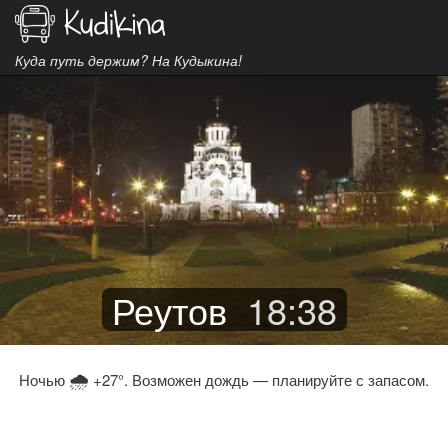
Куда путь держим? На Кудыкина!
Реутов
18
:
38
🌧
Ночью
+27°. Возможен дождь — планируйте с запасом.