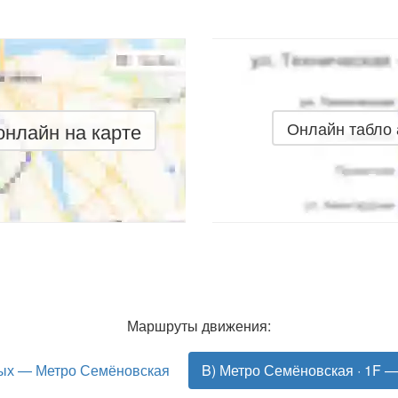
нлайн на карте
Онлайн табло
Маршруты движения:
вых — Метро Семёновская
B) Метро Семёновская · 1F 