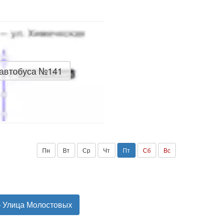
 автобуса №141
Пн
Вт
Ср
Чт
Пт
Сб
Вс
— Улица Молостовых