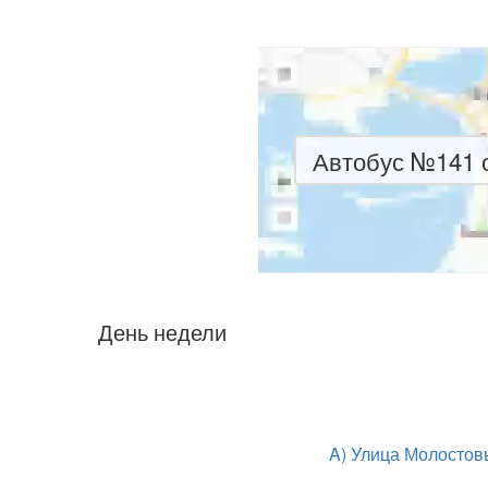
Автобус №141 о
День недели
A) Улица Молосто