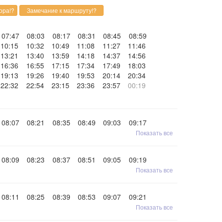
07:47
08:03
08:17
08:31
08:45
08:59
10:15
10:32
10:49
11:08
11:27
11:46
13:21
13:40
13:59
14:18
14:37
14:56
16:36
16:55
17:15
17:34
17:49
18:03
19:13
19:26
19:40
19:53
20:14
20:34
22:32
22:54
23:15
23:36
23:57
00:19
08:07
08:21
08:35
08:49
09:03
09:17
Показать все
08:09
08:23
08:37
08:51
09:05
09:19
Показать все
08:11
08:25
08:39
08:53
09:07
09:21
Показать все