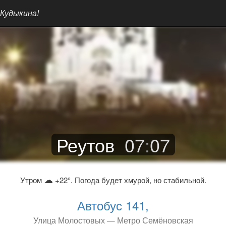
 Кудыкина!
Реутов
07
:
07
☁
Утром
+22°. Погода будет хмурой, но стабильной.
Автобус 141,
Улица Молостовых — Метро Семёновская