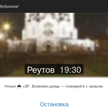
 Кудыкина!
Реутов
19
:
30
🌧
Ночью
+29°. Возможен дождь — планируйте с запасом.
Остановка