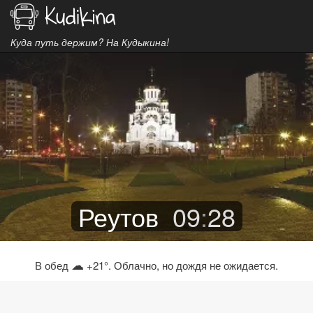
Куда путь держим? На Кудыкина!
Реутов
09
:
28
☁
В обед
+21°. Облачно, но дождя не ожидается.