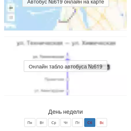
Автобус №619 онлайн на карте
Онлайн табло автобуса №619
День недели
Пн
Вт
Ср
Чт
Пт
Сб
Вс