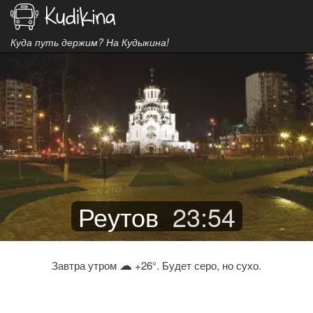
Куда путь держим? На Кудыкина!
Реутов
23
:
54
☁
Завтра утром
+26°. Будет серо, но сухо.