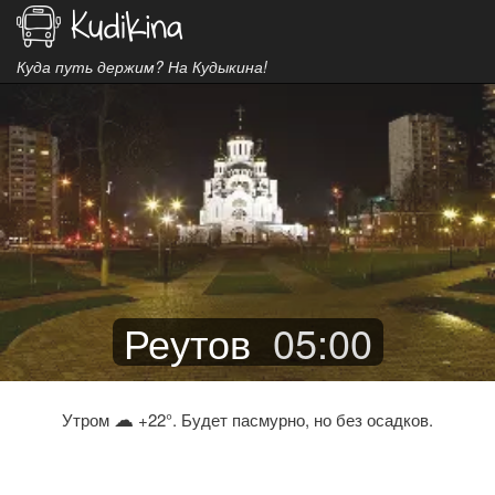
Куда путь держим? На Кудыкина!
Реутов
05
:
00
☁
Утром
+22°. Будет пасмурно, но без осадков.