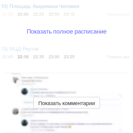
10) Площадь Академика Челомея
21:35
22:00
22:25
22:50
23:15
Показать все
Показать полное расписание
15) МЦД Реутов
21:45
22:10
22:35
23:00
23:25
Показать все
Показать комментарии