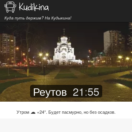
Куда путь держим? На Кудыкина!
Реутов
21
:
55
☁
Утром
+24°. Будет пасмурно, но без осадков.