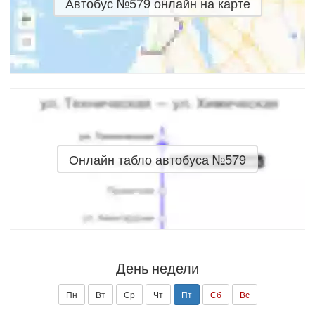
Автобус №579 онлайн на карте
Онлайн табло автобуса №579
День недели
Пн
Вт
Ср
Чт
Пт
Сб
Вс