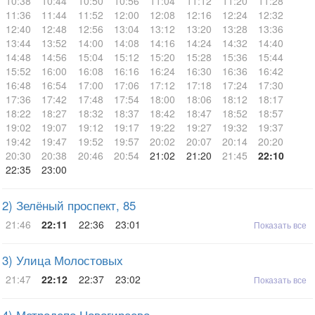
10:38
10:44
10:50
10:56
11:04
11:12
11:20
11:28
11:36
11:44
11:52
12:00
12:08
12:16
12:24
12:32
12:40
12:48
12:56
13:04
13:12
13:20
13:28
13:36
13:44
13:52
14:00
14:08
14:16
14:24
14:32
14:40
14:48
14:56
15:04
15:12
15:20
15:28
15:36
15:44
15:52
16:00
16:08
16:16
16:24
16:30
16:36
16:42
16:48
16:54
17:00
17:06
17:12
17:18
17:24
17:30
17:36
17:42
17:48
17:54
18:00
18:06
18:12
18:17
18:22
18:27
18:32
18:37
18:42
18:47
18:52
18:57
19:02
19:07
19:12
19:17
19:22
19:27
19:32
19:37
19:42
19:47
19:52
19:57
20:02
20:07
20:14
20:20
20:30
20:38
20:46
20:54
21:02
21:20
21:45
22:10
22:35
23:00
2) Зелёный проспект, 85
21:46
22:11
22:36
23:01
Показать все
3) Улица Молостовых
21:47
22:12
22:37
23:02
Показать все