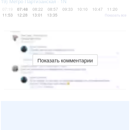
19) Метро Партизанская · 1N
07:19
07:48
08:22
08:57
09:33
10:10
10:47
11:20
11:53
12:28
13:01
13:35
Показать все
Показать комментарии