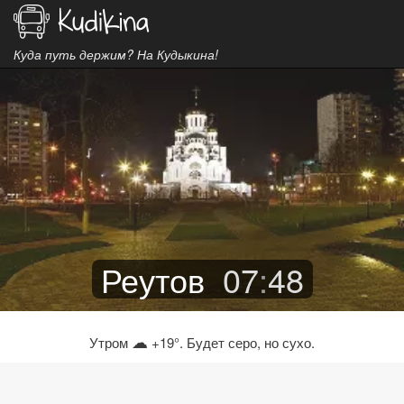
Куда путь держим? На Кудыкина!
Реутов
07
:
48
☁
Утром
+19°. Будет серо, но сухо.