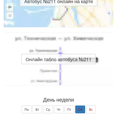
Автобус №211 онлайн на карте
Онлайн табло автобуса №211
День недели
Пн
Вт
Ср
Чт
Пт
Сб
Вс