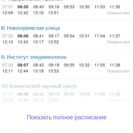
07:31
08:05
08:40
09:16
09:53
10:30
11:03
11:36
12:09
12:42
13:16
13:51
Показать все
8) Новогиреевская улица
07:32
08:06
08:41
09:17
09:54
10:31
11:04
11:37
12:10
12:43
13:17
13:52
Показать все
9) Институт эпидемиологии
07:33
08:07
08:42
09:18
09:55
10:32
11:05
11:38
12:11
12:44
13:18
13:53
Показать все
10) Клинический научный центр
07:34
08:08
08:43
09:19
09:56
10:33
11:06
11:39
12:12
12:45
13:19
13:54
Показать все
Показать полное расписание