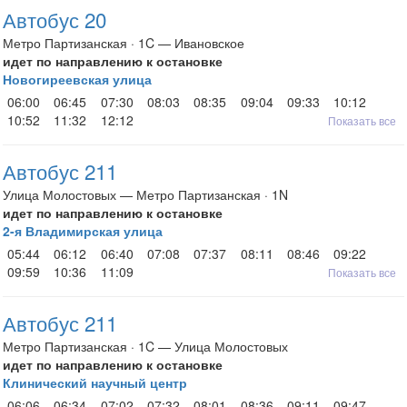
Автобус 20
Метро Партизанская · 1C — Ивановское
идет по направлению к остановке
Новогиреевская улица
06:00
06:45
07:30
08:03
08:35
09:04
09:33
10:12
10:52
11:32
12:12
Показать все
Автобус 211
Улица Молостовых — Метро Партизанская · 1N
идет по направлению к остановке
2-я Владимирская улица
05:44
06:12
06:40
07:08
07:37
08:11
08:46
09:22
09:59
10:36
11:09
Показать все
Автобус 211
Метро Партизанская · 1C — Улица Молостовых
идет по направлению к остановке
Клинический научный центр
06:06
06:34
07:02
07:32
08:01
08:36
09:11
09:47