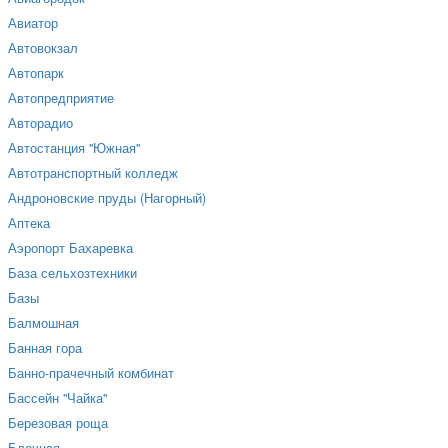
Авиатор
Автовокзал
Автопарк
Автопредприятие
Авторадио
Автостанция "Южная"
Автотранспортный колледж
Андроновские пруды (Нагорный)
Аптека
Аэропорт Бахаревка
База сельхозтехники
Базы
Балмошная
Банная гора
Банно-прачечный комбинат
Бассейн "Чайка"
Березовая роща