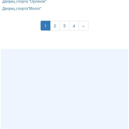
Дворец спорта "Орленок"
Дворец спорта"Молот"
1
2
3
4
»