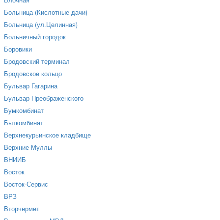
Блочная
Больница (Кислотные дачи)
Больница (ул.Целинная)
Больничный городок
Боровики
Бродовский терминал
Бродовское кольцо
Бульвар Гагарина
Бульвар Преображенского
Бумкомбинат
Быткомбинат
Верхнекурьинское кладбище
Верхние Муллы
ВНИИБ
Восток
Восток-Сервис
ВРЗ
Вторчермет