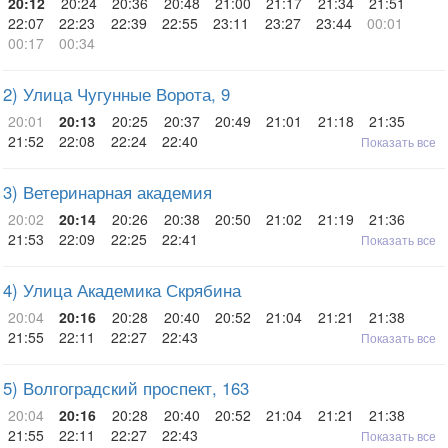
20:12
20:24
20:36
20:48
21:00
21:17
21:34
21:51
22:07
22:23
22:39
22:55
23:11
23:27
23:44
00:01
00:17
00:34
2) Улица Чугунные Ворота, 9
20:01
20:13
20:25
20:37
20:49
21:01
21:18
21:35
21:52
22:08
22:24
22:40
Показать все
3) Ветеринарная академия
20:02
20:14
20:26
20:38
20:50
21:02
21:19
21:36
21:53
22:09
22:25
22:41
Показать все
4) Улица Академика Скрябина
20:04
20:16
20:28
20:40
20:52
21:04
21:21
21:38
21:55
22:11
22:27
22:43
Показать все
5) Волгоградский проспект, 163
20:04
20:16
20:28
20:40
20:52
21:04
21:21
21:38
21:55
22:11
22:27
22:43
Показать все