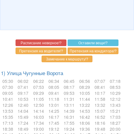
1) Улица Чугунные Ворота
05:30
06:02
06:22
06:34
06:45
06:56
07:07
07:18
07:30
07:41
07:53
08:05
08:17
08:29
08:41
08:53
09:05
09:17
09:29
09:41
09:53
10:05
10:17
10:29
10:41
10:53
11:05
11:18
11:31
11:44
11:58
12:12
12:26
12:40
12:50
13:01
13:11
13:22
13:32
13:43
13:53
14:04
14:14
14:25
14:39
14:53
15:07
15:21
15:35
15:49
16:03
16:17
16:31
16:42
16:52
17:03
17:13
17:24
17:34
17:45
17:55
18:06
18:16
18:27
18:38
18:49
19:00
19:12
19:24
19:36
19:48
20:00