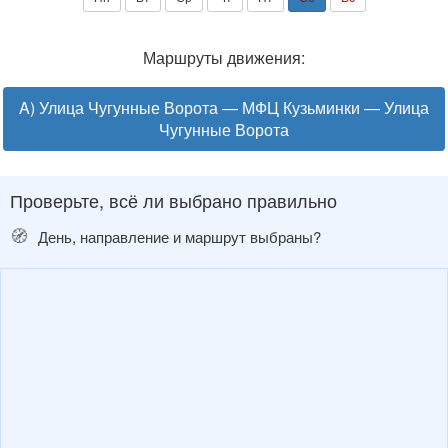
Маршруты движения:
A) Улица Чугунные Ворота — МФЦ Кузьминки — Улица
Чугунные Ворота
Проверьте, всё ли выбрано правильно
🧭
День, направление и маршрут выбраны?