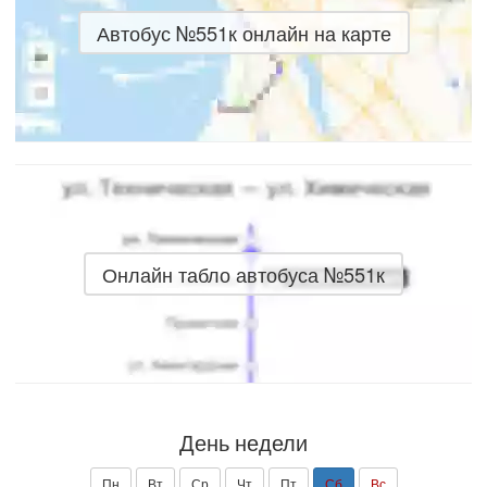
Автобус №551к онлайн на карте
Онлайн табло автобуса №551к
День недели
Пн
Вт
Ср
Чт
Пт
Сб
Вс