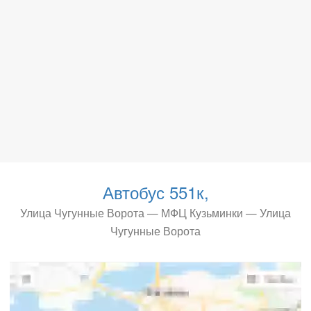
Автобус 551к,
Улица Чугунные Ворота — МФЦ Кузьминки — Улица
Чугунные Ворота