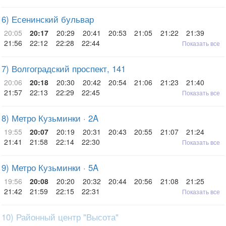
6) Есенинский бульвар
20:05
20:17
20:29
20:41
20:53
21:05
21:22
21:39
21:56
22:12
22:28
22:44
Показать все
7) Волгоградский проспект, 141
20:06
20:18
20:30
20:42
20:54
21:06
21:23
21:40
21:57
22:13
22:29
22:45
Показать все
8) Метро Кузьминки · 2A
19:55
20:07
20:19
20:31
20:43
20:55
21:07
21:24
21:41
21:58
22:14
22:30
Показать все
9) Метро Кузьминки · 5A
19:56
20:08
20:20
20:32
20:44
20:56
21:08
21:25
21:42
21:59
22:15
22:31
Показать все
10) Районный центр "Высота"