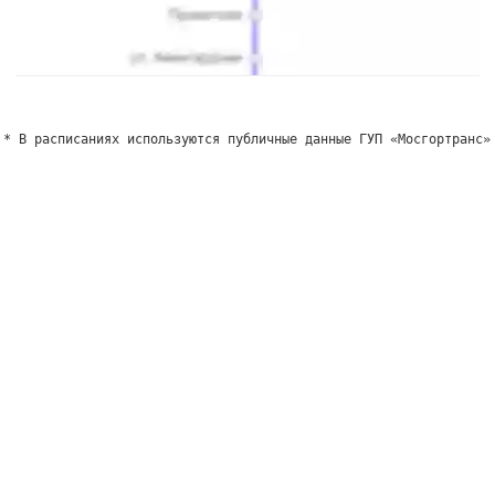
* В расписаниях используются публичные данные ГУП «Мосгортранс»