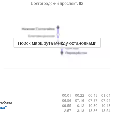
Волгоградский проспект, 62
Поиск маршрута между остановками
00:01
00:22
00:43
01:04
06:56
07:16
07:37
07:54
улебина
09:55
10:12
10:30
10:48
нки"
12:57
13:18
13:36
13:54