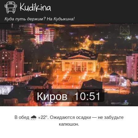
Куда путь держим? На Кудыкина!
Киров
10
:
51
🌧
В обед
+22°. Ожидаются осадки — не забудьте
капюшон.