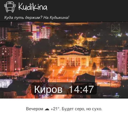
Куда путь держим? На Кудыкина!
Киров
14
:
47
☁
Вечером
+21°. Будет серо, но сухо.