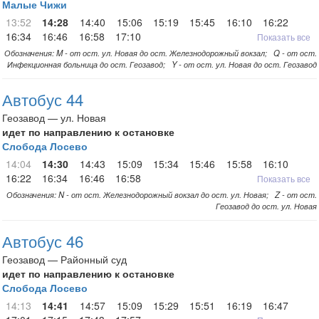
Малые Чижи
13:52
14:28
14:40
15:06
15:19
15:45
16:10
16:22
16:34
16:46
16:58
17:10
Показать все
Обозначения: M - от ост. ул. Новая до ост. Железнодорожный вокзал; Q - от ост.
Инфекционная больница до ост. Геозавод; Y - от ост. ул. Новая до ост. Геозавод
Автобус 44
Геозавод — ул. Новая
идет по направлению к остановке
Слобода Лосево
14:04
14:30
14:43
15:09
15:34
15:46
15:58
16:10
16:22
16:34
16:46
16:58
Показать все
Обозначения: N - от ост. Железнодорожный вокзал до ост. ул. Новая; Z - от ост.
Геозавод до ост. ул. Новая
Автобус 46
Геозавод — Районный суд
идет по направлению к остановке
Слобода Лосево
14:13
14:41
14:57
15:09
15:29
15:51
16:19
16:47