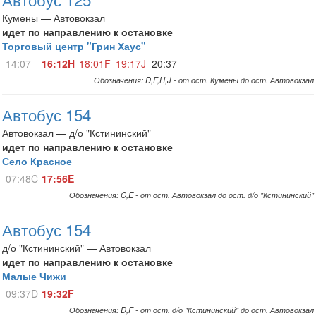
Кумены — Автовокзал
идет по направлению к остановке
Торговый центр "Грин Хаус"
14:07
16:12H
18:01F
19:17J
20:37
Обозначения: D,F,H,J - от ост. Кумены до ост. Автовокзал
Автобус 154
Автовокзал — д/о "Кстининский"
идет по направлению к остановке
Село Красное
07:48C
17:56E
Обозначения: C,E - от ост. Автовокзал до ост. д/о "Кстининский"
Автобус 154
д/о "Кстининский" — Автовокзал
идет по направлению к остановке
Малые Чижи
09:37D
19:32F
Обозначения: D,F - от ост. д/о "Кстининский" до ост. Автовокзал