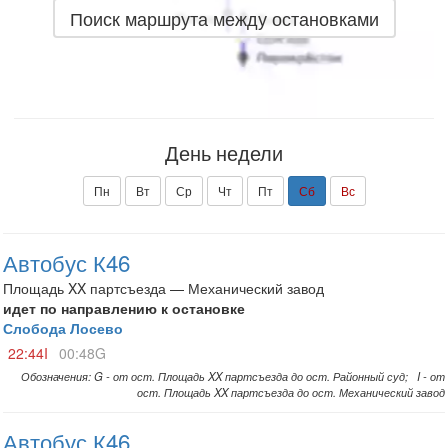
Поиск маршрута между остановками
День недели
Пн
Вт
Ср
Чт
Пт
Сб
Вс
Автобус К46
Площадь XX партсъезда — Механический завод
идет по направлению к остановке
Слобода Лосево
22:44I
00:48G
Обозначения: G - от ост. Площадь XX партсъезда до ост. Районный суд; I - от
ост. Площадь XX партсъезда до ост. Механический завод
Автобус К46