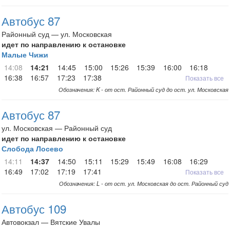
Автобус 87
Районный суд — ул. Московская
идет по направлению к остановке
Малые Чижи
14:08
14:21
14:45
15:00
15:26
15:39
16:00
16:18
16:38
16:57
17:23
17:38
Показать все
Обозначения: K - от ост. Районный суд до ост. ул. Московская
Автобус 87
ул. Московская — Районный суд
идет по направлению к остановке
Слобода Лосево
14:11
14:37
14:50
15:11
15:29
15:49
16:08
16:29
16:49
17:02
17:19
17:41
Показать все
Обозначения: L - от ост. ул. Московская до ост. Районный суд
Автобус 109
Автовокзал — Вятские Увалы