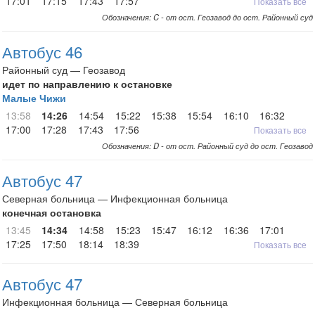
17:01
17:15
17:43
17:57
Показать все
Обозначения: C - от ост. Геозавод до ост. Районный суд
Автобус 46
Районный суд — Геозавод
идет по направлению к остановке
Малые Чижи
13:58
14:26
14:54
15:22
15:38
15:54
16:10
16:32
17:00
17:28
17:43
17:56
Показать все
Обозначения: D - от ост. Районный суд до ост. Геозавод
Автобус 47
Северная больница — Инфекционная больница
конечная остановка
13:45
14:34
14:58
15:23
15:47
16:12
16:36
17:01
17:25
17:50
18:14
18:39
Показать все
Автобус 47
Инфекционная больница — Северная больница