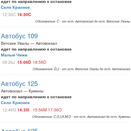
идет по направлению к остановке
Село Красное
12:30C
16:50C
Обозначения: C - от ост. Автовокзал до ост. Вятские Увалы
Автобус 109
Вятские Увалы — Автовокзал
идет по направлению к остановке
Малые Чижи
08:26J
15:08D
18:58D
Обозначения: D,J - от ост. Вятские Увалы до ост. Автовокзал
Автобус 125
Автовокзал — Кумены
идет по направлению к остановке
Село Красное
12:46G
14:35I
15:56M
17:36O
Обозначения: C,G,I,K,M,O - от ост. Автовокзал до ост. Кумены
Автобус 125