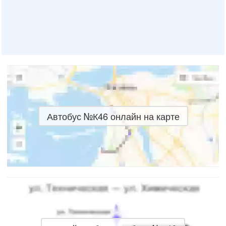
Автобус №К46 онлайн на карте