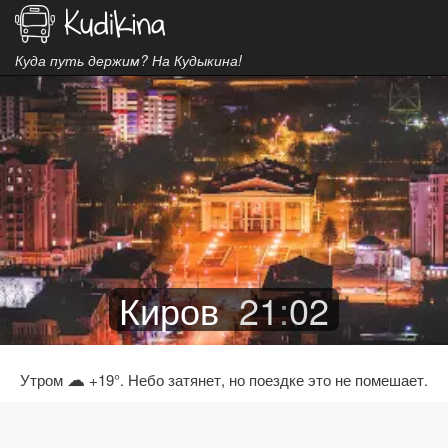
Куда путь держим? На Кудыкина!
Киров
21
:
02
☁
Утром
+19°. Небо затянет, но поездке это не помешает.