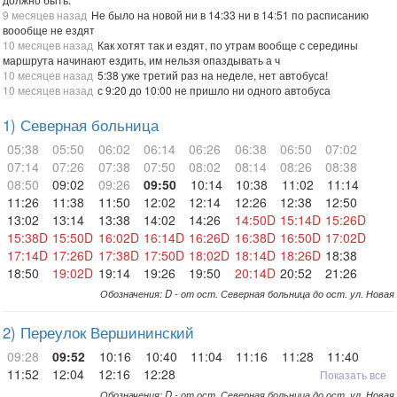
9 месяцев назад
Не было на новой ни в 14:33 ни в 14:51 по расписанию
воообще не ездят
10 месяцев назад
Как хотят так и ездят, по утрам вообще с середины
маршрута начинают ездить, им нельзя опаздывать а ч
10 месяцев назад
5:38 уже третий раз на неделе, нет автобуса!
10 месяцев назад
с 9:20 до 10:00 не пришло ни одного автобуса
1) Северная больница
05:38
05:50
06:02
06:14
06:26
06:38
06:50
07:02
07:14
07:26
07:38
07:50
08:02
08:14
08:26
08:38
08:50
09:02
09:26
09:50
10:14
10:38
11:02
11:14
11:26
11:38
11:50
12:02
12:14
12:26
12:38
12:50
13:02
13:14
13:38
14:02
14:26
14:50D
15:14D
15:26D
15:38D
15:50D
16:02D
16:14D
16:26D
16:38D
16:50D
17:02D
17:14D
17:26D
17:38D
17:50D
18:02D
18:14D
18:26D
18:38
18:50
19:02D
19:14
19:26
19:50
20:14D
20:52
21:26
Обозначения: D - от ост. Северная больница до ост. ул. Новая
2) Переулок Вершининский
09:28
09:52
10:16
10:40
11:04
11:16
11:28
11:40
11:52
12:04
12:16
12:28
Показать все
Обозначения: D - от ост. Северная больница до ост. ул. Новая