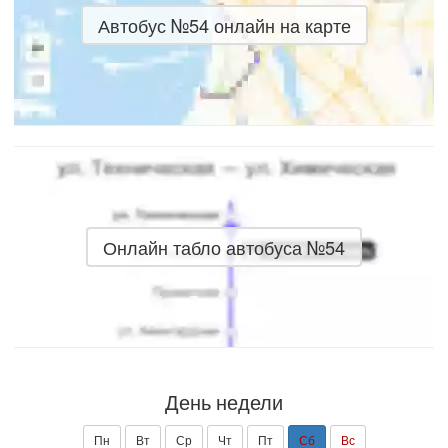
Автобус №54 онлайн на карте
Онлайн табло автобуса №54
День недели
Пн
Вт
Ср
Чт
Пт
Сб
Вс