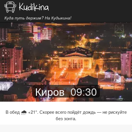
Куда путь держим? На Кудыкина!
Киров
09
:
30
🌧
В обед
+21°. Скорее всего пойдёт дождь — не рискуйте
без зонта.