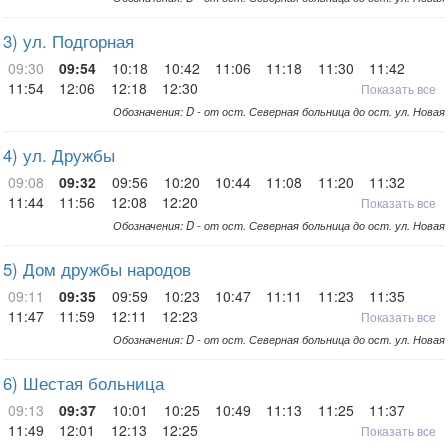
3) ул. Подгорная
09:30
09:54
10:18
10:42
11:06
11:18
11:30
11:42
11:54
12:06
12:18
12:30
Показать все
Обозначения: D - от ост. Северная больница до ост. ул. Новая
4) ул. Дружбы
09:08
09:32
09:56
10:20
10:44
11:08
11:20
11:32
11:44
11:56
12:08
12:20
Показать все
Обозначения: D - от ост. Северная больница до ост. ул. Новая
5) Дом дружбы народов
09:11
09:35
09:59
10:23
10:47
11:11
11:23
11:35
11:47
11:59
12:11
12:23
Показать все
Обозначения: D - от ост. Северная больница до ост. ул. Новая
6) Шестая больница
09:13
09:37
10:01
10:25
10:49
11:13
11:25
11:37
11:49
12:01
12:13
12:25
Показать все