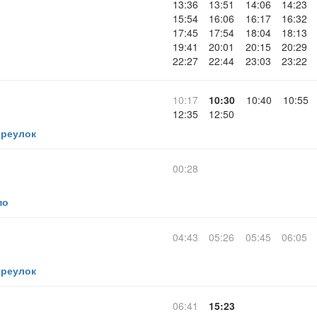
13:36
13:51
14:06
14:23
15:54
16:06
16:17
16:32
17:45
17:54
18:04
18:13
19:41
20:01
20:15
20:29
22:27
22:44
23:03
23:22
10:17
10:30
10:40
10:55
12:35
12:50
ереулок
00:28
по
04:43
05:26
05:45
06:05
ереулок
06:41
15:23