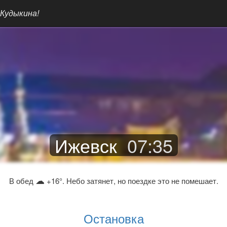
 Кудыкина!
Ижевск
07
:
35
☁
В обед
+16°. Небо затянет, но поездке это не помешает.
Остановка