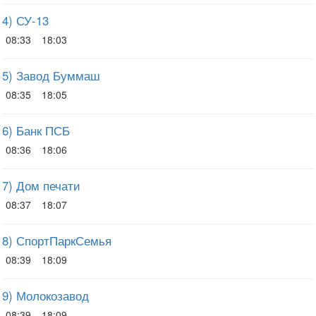
3) Комсомольская
08:32
18:02
4) СУ-13
08:33
18:03
5) Завод Буммаш
08:35
18:05
6) Банк ПСБ
08:36
18:06
7) Дом печати
08:37
18:07
8) СпортПаркСемья
08:39
18:09