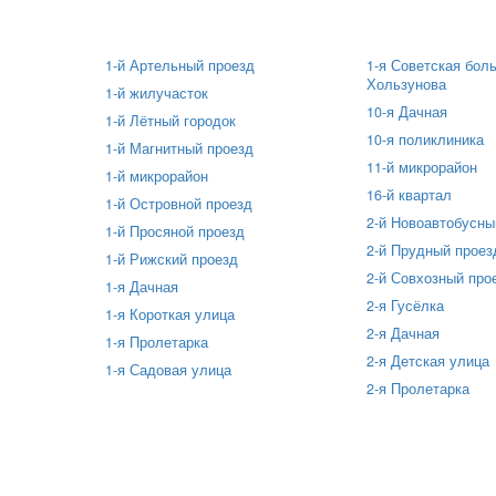
1-й Артельный проезд
1-я Советская боль
Хользунова
1-й жилучасток
10-я Дачная
1-й Лётный городок
10-я поликлиника
1-й Магнитный проезд
11-й микрорайон
1-й микрорайон
16-й квартал
1-й Островной проезд
2-й Новоавтобусны
1-й Просяной проезд
2-й Прудный проез
1-й Рижский проезд
2-й Совхозный про
1-я Дачная
2-я Гусёлка
1-я Короткая улица
2-я Дачная
1-я Пролетарка
2-я Детская улица
1-я Садовая улица
2-я Пролетарка