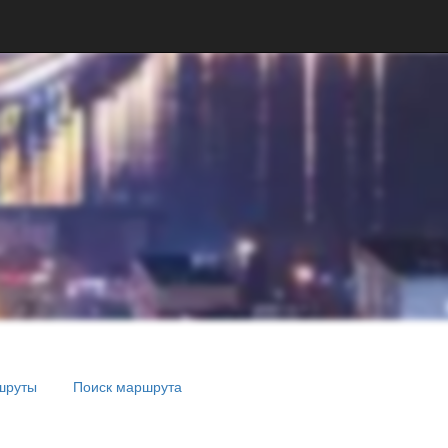
шруты
Поиск маршрута