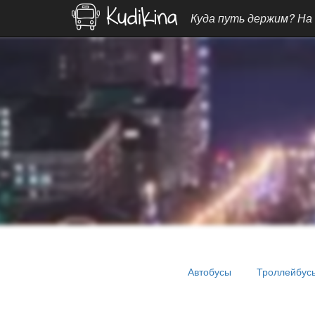
Куда путь держим? На
Автобусы
Троллейбус