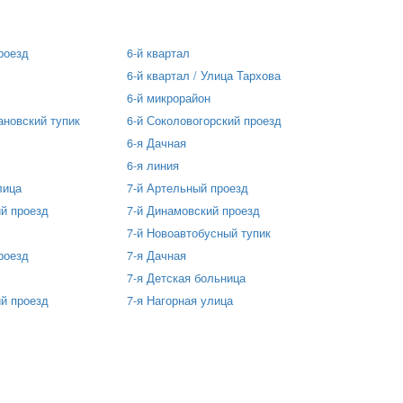
роезд
6-й квартал
6-й квартал / Улица Тархова
6-й микрорайон
ановский тупик
6-й Соколовогорский проезд
6-я Дачная
6-я линия
лица
7-й Артельный проезд
й проезд
7-й Динамовский проезд
7-й Новоавтобусный тупик
роезд
7-я Дачная
7-я Детская больница
й проезд
7-я Нагорная улица