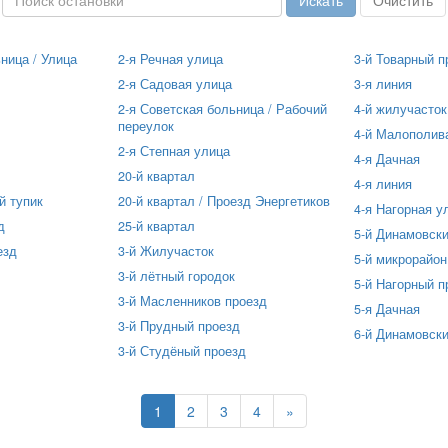
ница / Улица
2-я Речная улица
3-й Товарный п
2-я Садовая улица
3-я линия
2-я Советская больница / Рабочий
4-й жилучасток
переулок
4-й Малополив
2-я Степная улица
4-я Дачная
20-й квартал
4-я линия
й тупик
20-й квартал / Проезд Энергетиков
4-я Нагорная у
д
25-й квартал
5-й Динамовски
езд
3-й Жилучасток
5-й микрорайон
3-й лётный городок
5-й Нагорный п
3-й Масленников проезд
5-я Дачная
3-й Прудный проезд
6-й Динамовски
3-й Студёный проезд
1
2
3
4
»