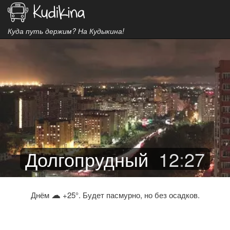
Куда путь держим? На Кудыкина!
Долгопрудный
12
:
27
☁
Днём
+25°. Будет пасмурно, но без осадков.