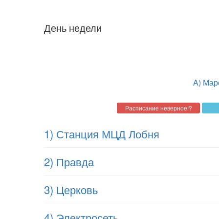
День недели
A) Мар
1) Станция МЦД Лобня
2) Правда
3) Церковь
4) Электросеть