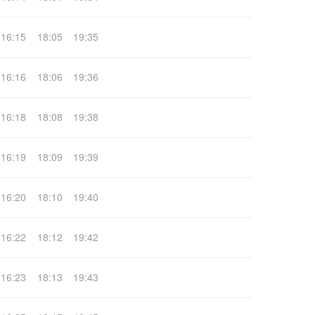
16:15
18:05
19:35
16:16
18:06
19:36
16:18
18:08
19:38
16:19
18:09
19:39
16:20
18:10
19:40
16:22
18:12
19:42
16:23
18:13
19:43