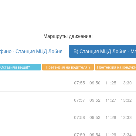
Маршруты движения:
фино - Станция МЦД Лобня
B) Станция МЦД Лобня - 
07:55
09:50
11:25
13:30
07:57
09:52
11:27
13:32
07:58
09:53
11:28
13:33
07:59
09:54
11:29
13:34