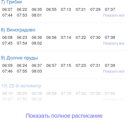
7) Грибки
06:07
06:22
06:35
06:55
07:13
07:21
07:29
07:37
07:44
07:53
08:01
Показать все
8) Виноградово
06:08
06:23
06:36
06:56
07:14
07:22
07:30
07:38
07:45
07:54
08:02
Показать все
9) Долгие пруды
06:09
06:24
06:37
06:57
07:15
07:23
07:31
07:39
07:46
07:55
08:03
Показать все
10) 22-й километр
06:10
06:25
06:38
06:58
07:16
07:24
07:32
07:40
07:47
07:56
08:04
Показать все
Показать полное расписание