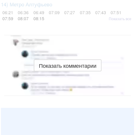
14) Метро Алтуфьево
06:21
06:36
06:49
07:09
07:27
07:35
07:43
07:51
07:59
08:07
08:15
Показать все
Показать комментарии