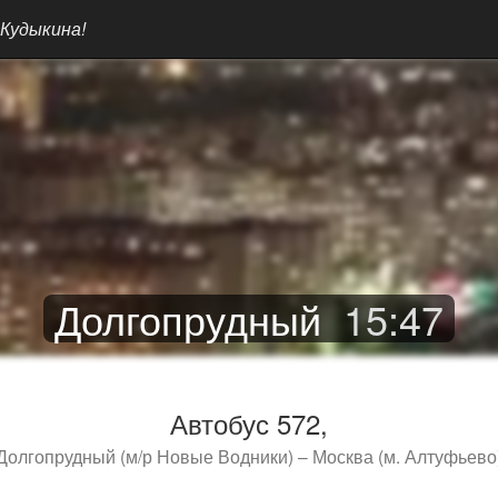
 Кудыкина!
Долгопрудный
15
:
47
Автобус 572,
Долгопрудный (м/р Новые Водники) – Москва (м. Алтуфьево