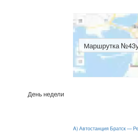
Маршрутка №43у 
День недели
A) Автостанция Братск — Р