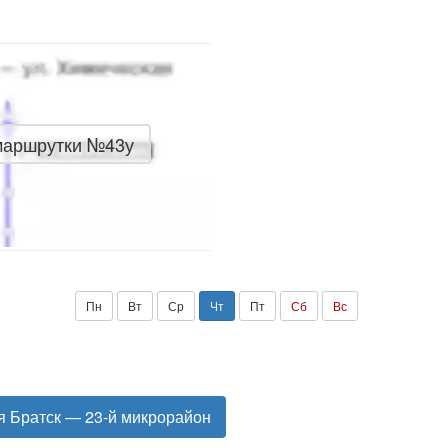
маршрутки №43у
Пн
Вт
Ср
Чт
Пт
Сб
Вс
я Братск — 23-й микрорайон