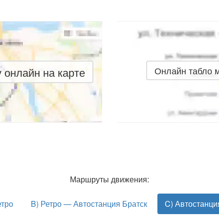
онлайн на карте
Онлайн табло 
Маршруты движения:
етро
B) Ретро — Автостанция Братск
C) Автостанци