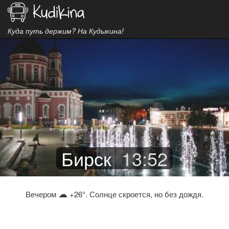
Куда путь держим? На Кудыкина!
Бирск
13
:
52
☁
Вечером
+26°. Солнце скроется, но без дождя.