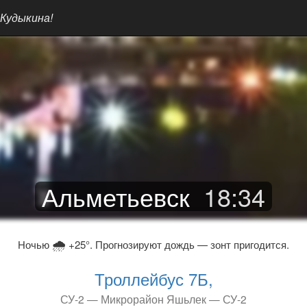
 Кудыкина!
Альметьевск
18
:
34
🌧
Ночью
+25°. Прогнозируют дождь — зонт пригодится.
Троллейбус 7Б,
СУ-2 — Микрорайон Яшьлек — СУ-2