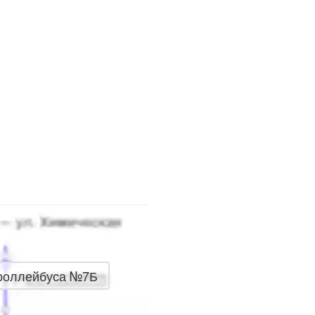
троллейбуса №7Б