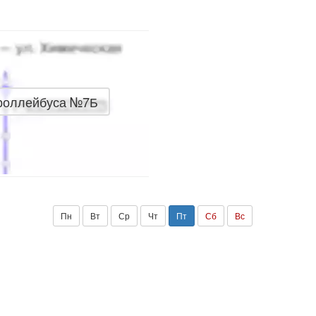
троллейбуса №7Б
Пн
Вт
Ср
Чт
Пт
Сб
Вс