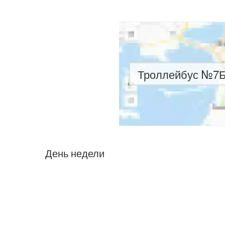
Троллейбус №7Б 
День недели