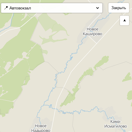
📍
Закрыть
➤