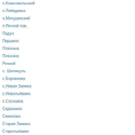
п.Комсомольский
п.Лебедевка
п.Мичуринский
п.Речной пов.
Падун
Першино
Плюхина
Плюхино
Речной
с. Шиликуль
с.Боровинка
с.Новая Заимка
с.Новолыбаево
с.Сосновка
Сединкино
Семеново
Старая Заимка
Старолыбаево