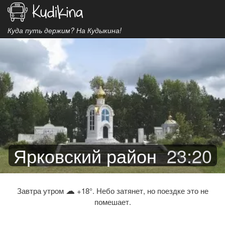
Куда путь держим? На Кудыкина!
Ярковский район
23
:
20
☁
Завтра утром
+18°. Небо затянет, но поездке это не
помешает.