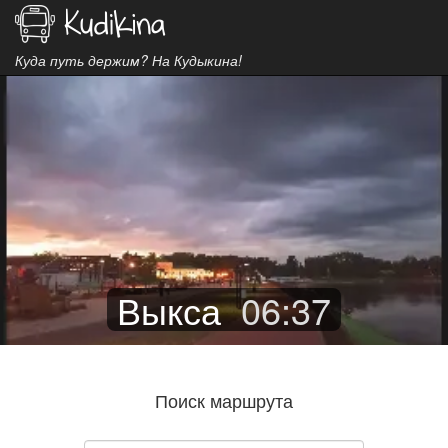
Куда путь держим? На Кудыкина!
Выкса
06
:
37
Поиск маршрута