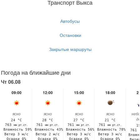
Транспорт Выкса
Автобусы
Остановки
Закрытые маршруты
Погода на ближайшие дни
Чт 06.08
09:00
12:00
15:00
18:00
2
ясно
ясно
ясно
ясно
неб
д
24 °C
28 °C
27 °C
21 °C
763
761
761
761
мм рт.ст.
мм рт.ст.
мм рт.ст.
мм рт.ст.
1
Влажность 59%
Влажность 43%
Влажность 56%
Влажность 78%
761
Ветер 3 м/с
Ветер 2 м/с
Ветер 3 м/с
Ветер 3 м/с
Влажн
Осадки 0%
Осадки 0%
Осадки 0%
Осадки 0%
Вете