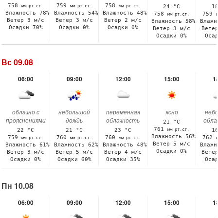
758
759
758
мм рт.ст.
мм рт.ст.
мм рт.ст.
24 °C
1
Влажность 78%
Влажность 54%
Влажность 48%
758
759
мм рт.ст.
Ветер 3 м/с
Ветер 3 м/с
Ветер 2 м/с
Влажность 58%
Влажн
Осадки 70%
Осадки 0%
Осадки 0%
Ветер 3 м/с
Вете
Осадки 0%
Оса
Вс 09.08
06:00
09:00
12:00
15:00
1
облачно с
небольшой
переменная
ясно
неб
прояснениями
дождь
облачность
обла
21 °C
761
мм рт.ст.
22 °C
21 °C
23 °C
1
Влажность 56%
759
760
760
762
мм рт.ст.
мм рт.ст.
мм рт.ст.
Ветер 5 м/с
Влажность 61%
Влажность 62%
Влажность 48%
Влажн
Осадки 0%
Ветер 3 м/с
Ветер 5 м/с
Ветер 4 м/с
Вете
Осадки 0%
Осадки 60%
Осадки 35%
Оса
Пн 10.08
06:00
09:00
12:00
15:00
1