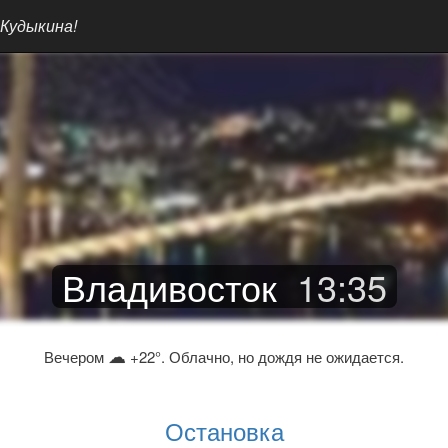
 Кудыкина!
Владивосток
13
:
35
☁
Вечером
+22°. Облачно, но дождя не ожидается.
Остановка