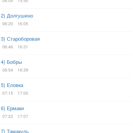
06:05
15:50
2) Долгушино
06:20
16:05
3) Староборовая
06:46
16:31
4) Бобры
06:54
16:39
5) Еловка
07:15
17:00
6) Ермаки
07:22
17:07
7) Тамакуль