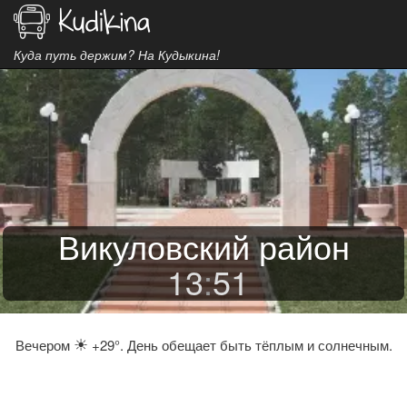
Куда путь держим? На Кудыкина!
Викуловский район
13
:
51
☀
Вечером
+29°. День обещает быть тёплым и солнечным.